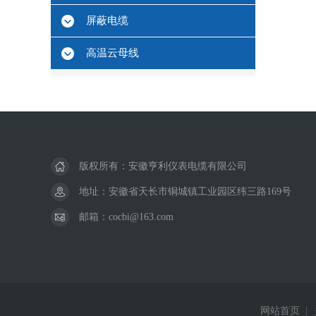
屏蔽电缆
高温云母线
版权所有：安徽亨利仪表电缆有限公司
地址：安徽省天长市铜城镇工业园区纬三路169号
邮箱：cocbi@163.com
网站首页
|