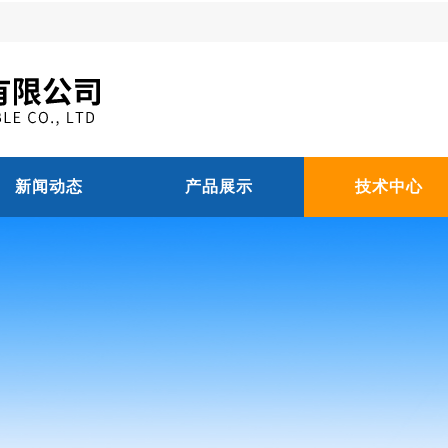
新闻动态
产品展示
技术中心