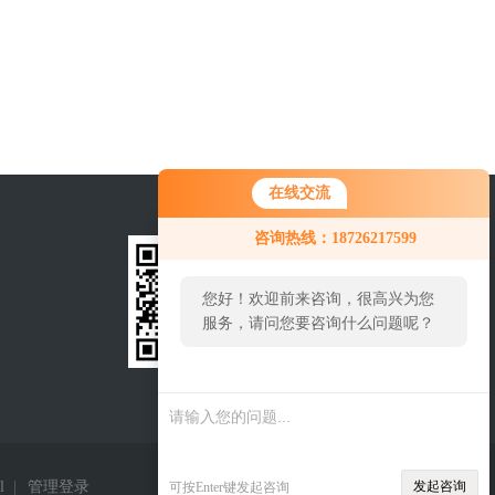
在线交流
咨询热线：18726217599
您好！欢迎前来咨询，很高兴为您
服务，请问您要咨询什么问题呢？
手机查看
关注我们
l
|
管理登录
发起咨询
可按Enter键发起咨询