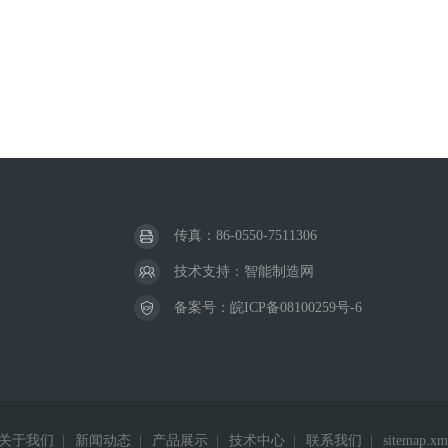
传真：86-0550-7511306
技术支持：
智能制造网
备案号：
皖ICP备08100259号-6
关于我们
|
新闻动态
|
产品展示
|
技术中心
|
联系我们
|
sitemap.xm