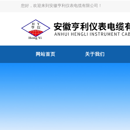
您好，欢迎来到安徽亨利仪表电缆有限公司！
网站首页
关于我们