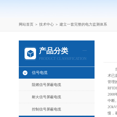
网站首页
＞
技术中心
＞ 建立一套完整的电力监测体系
产品分类
PRODUCT CLASSIFICATION
信号电缆
术已
管理
阻燃信号屏蔽电缆
RF
20
耐火信号屏蔽电缆
中断。
2Ok
控制信号屏蔽电缆
慢，