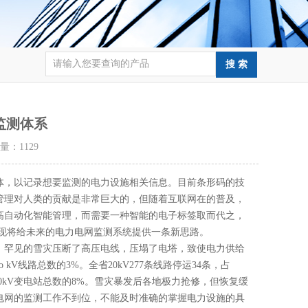
监测体系
击量：
1129
体，以记录想要监测的电力设施相关信息。目前条形码的技
管理对人类的贡献是非常巨大的，但随着互联网在的普及，
高自动化智能管理，而需要一种智能的电子标签取而代之，
出现将给未来的电力电网监测系统提供一条新思路。
坏，罕见的雪灾压断了高压电线，压塌了电塔，致使电力供给
 kV线路总数的3%。全省20kV277条线路停运34条，占
占220kV变电站总数的8%。雪灾暴发后各地极力抢修，但恢复缓
电网的监测工作不到位，不能及时准确的掌握电力设施的具