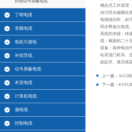
控制信号屏蔽电缆
耦合式工作原理
动力经永磁耦合
丁晴电缆
电缆锚位时，由
同步释放出电缆
变频电缆
系统的末级，转
缆：截面积二十
电机引接线
设备：各种电动
站坝顶门机等。
补偿导线
副起升、液压抓
信号屏蔽电缆
上一篇：
AGG
本安电缆
下一篇：
KVF
计算机电缆
扁电缆
控制电缆