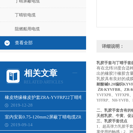
丁晴屏蔽电缆
丁晴软电缆
阻燃船用电缆
查看全部
详细说明：
乳胶手套与丁晴手套
有在北纬18度合适
相关文章
出的橡胶汁橡胶含
乳胶具有良好的成膜
RELATED ARTICLES
耐酸碱0.20编织KY
Z
R-KYVFBR、ZR
YVFXPR、YFFXPR、
橡皮绝缘橡皮护套ZRA-YVFRP22丁晴电缆
YFFRP、NH-YVFB、
2019-12-28
二、乳胶手套含有的物
天然乳胶、牛黄、促
室内安装0.75-120mm2屏蔽丁晴电缆ZR-KYFFPB
三、乳胶手套优点
2019-09-14
1、超高弹力乳胶手
掌使用的触感；2、