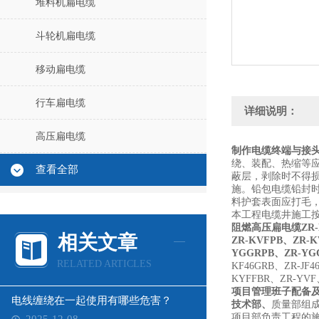
堆料机扁电缆
斗轮机扁电缆
移动扁电缆
行车扁电缆
详细说明：
高压扁电缆
制作电缆终端与接
绕、装配、热缩等
查看全部
蔽层，剥除时不得
施。铅包电缆铅封
料护套表面应打毛
本工程电缆井施工
阻燃高压扁电缆ZR-
相关文章
ZR-KVFPB、ZR-
YGGRPB、ZR-YG
RELATED ARTICLES
KF46GRB、ZR-J
KYFFBR、ZR-YVF
项目管理班子配备
电线缠绕在一起使用有哪些危害？
技术部、
质量部组
项目部负责工程的