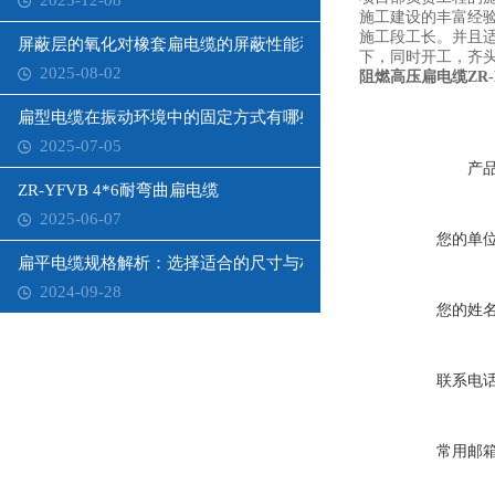
2025-12-08
施工建设的丰富经
施工段工长。并且
屏蔽层的氧化对橡套扁电缆的屏蔽性能和寿命有何影响？
下，同时开工，齐
2025-08-02
阻燃高压扁电缆ZR-
扁型电缆在振动环境中的固定方式有哪些？
2025-07-05
产
ZR-YFVB 4*6耐弯曲扁电缆
2025-06-07
您的单
扁平电缆规格解析：选择适合的尺寸与材质
2024-09-28
您的姓
联系电
常用邮