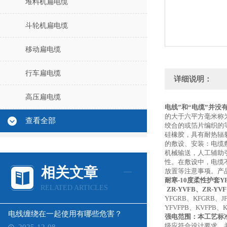
堆料机扁电缆
斗轮机扁电缆
移动扁电缆
行车扁电缆
详细说明：
高压扁电缆
电线”和“电缆”并
的大于六平方毫米称
查看全部
绞合的或箔片编织的
硅橡胶，具有耐热辐
的敷设、安装：电缆
机械输送，人工辅助
性。在敷设中，电缆
相关文章
放置等注意事项。产
耐寒-10度柔性护套Y
RELATED ARTICLES
ZR-YVFB、ZR-Y
YFGRB、KFGRB、J
YFVFPB、KVFPB、
电线缠绕在一起使用有哪些危害？
强电范围：本工艺标
级应符合设计要求，