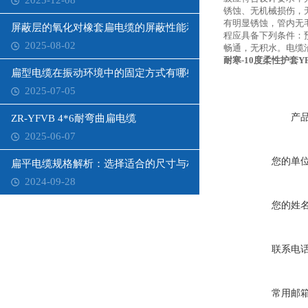
2025-12-08
锈蚀、无机械损伤，
有明显锈蚀，管内无
屏蔽层的氧化对橡套扁电缆的屏蔽性能和寿命有何影响？
程应具备下列条件：
2025-08-02
畅通，无积水。电缆
耐寒-10度柔性护套Y
扁型电缆在振动环境中的固定方式有哪些？
2025-07-05
产
ZR-YFVB 4*6耐弯曲扁电缆
2025-06-07
您的单
扁平电缆规格解析：选择适合的尺寸与材质
2024-09-28
您的姓
联系电
常用邮