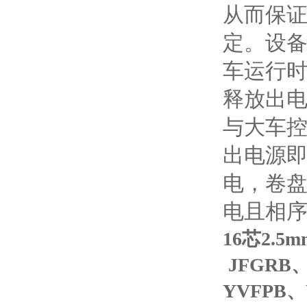
从而保
定。设
车运行
释放出
与大车
出电源
电，卷
电且相
16芯2.
JFGRB
YVFPB、