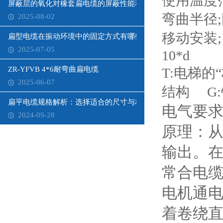
使用温度范
屏蔽层的氧化对橡套扁电缆的屏蔽性能和寿命有何影响？
弯曲半径;
2025-08-02
移动安装;
扁型电缆在振动环境中的固定方式有哪些？
2025-07-05
10*d
ZR-YFVB 4*6耐弯曲扁电缆
T:电梯的
2025-06-07
结构 G:
扁平电缆规格解析：选择适合的尺寸与材质
电气要
2024-09-28
原理：
输出。
常合电
电机通
着卷绕