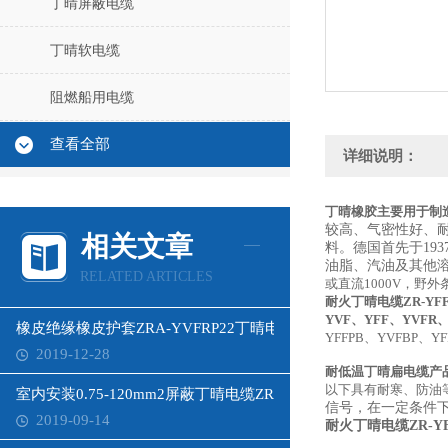
丁晴屏蔽电缆
丁晴软电缆
阻燃船用电缆
查看全部
详细说明：
丁晴橡胶主要用于制
较高、气密性好、
相关文章
料。德国首先于19
油脂、汽油及其他
RELATED ARTICLES
或直流1000V，野
耐火丁晴电缆ZR-YF
YVF、YFF、YVFR、
橡皮绝缘橡皮护套ZRA-YVFRP22丁晴电缆
YFFPB、YVFBP、Y
2019-12-28
耐低温丁晴扁电缆产
以下具有耐寒、防油
室内安装0.75-120mm2屏蔽丁晴电缆ZR-KYFFPB
信号，在一定条件下
2019-09-14
耐火丁晴电缆ZR-Y