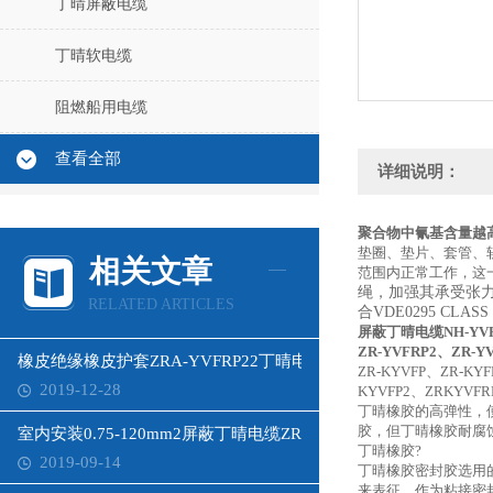
丁晴屏蔽电缆
丁晴软电缆
阻燃船用电缆
查看全部
详细说明：
聚合物中氰基含量越
垫圈、垫片、套管、
相关文章
范围内正常工作，这
绳，加强其承受张
RELATED ARTICLES
合VDE0295 CLAS
屏蔽丁晴电缆NH-YVF
ZR-YVFRP2、ZR-Y
橡皮绝缘橡皮护套ZRA-YVFRP22丁晴电缆
ZR-KYVFP、ZR-KY
2019-12-28
KYVFP2、ZRKYVFR
丁晴橡胶的高弹性，
胶，但丁晴橡胶耐腐
室内安装0.75-120mm2屏蔽丁晴电缆ZR-KYFFPB
丁晴橡胶?
2019-09-14
丁晴橡胶密封胶选用
来表征，作为粘接密封