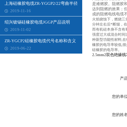
上海硅橡胶电缆ZR-YGGP2/22弯曲半径10D铠装型
是难燃胶。阻燃胶
达到阻燃的效果；
2019-11-16
成的阻燃电线电缆
火焰烧蚀下，燃烧三
绍兴镀锡硅橡胶电缆JGGP产品说明
分钟左右后*断烟，
2019-11-02
而有机硅本身不含有毒
强度过大或混合时间
种新型功能性材料,
ZR-YGCP2硅橡胶电缆代号名称和含义
橡胶的电导率较低,
2019-06-22
硅橡胶的电导率。
2.5mm2双色绝缘
产
您的单
您的姓