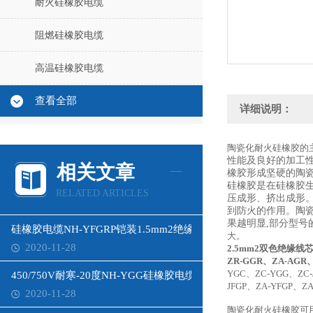
耐火硅橡胶电缆
阻燃硅橡胶电缆
高温硅橡胶电缆
查看全部
详细说明：
陶瓷化耐火硅橡胶的
性能及良好的加工
相关文章
橡胶形成坚硬的陶
硅橡胶是在硅橡胶
RELATED ARTICLES
压成形、挤出成形
到防火的作用。陶
果越明显,部分型
硅橡胶电缆NH-YFGRP铠装1.5mm2绝缘f46
大。
2020-11-28
2.5mm2双色绝缘线
ZR-GGR、ZA-AGR
YGC、ZC-YGG、ZC-
450/750V耐寒-20度NH-YGG硅橡胶电缆
JFGP、ZA-YFGP、ZA
2020-11-28
陶瓷化耐火硅橡胶可