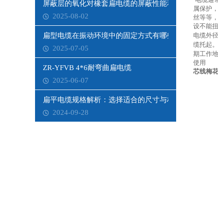
屏蔽层的氧化对橡套扁电缆的屏蔽性能和寿命有何影响
属保护
2025-08-02
丝等等
设不能扭
扁型电缆在振动环境中的固定方式有哪些？
电缆外径
缆托起。
2025-07-05
期工作地
使用
ZR-YFVB 4*6耐弯曲扁电缆
芯线梅花
2025-06-07
扁平电缆规格解析：选择适合的尺寸与材质
2024-09-28