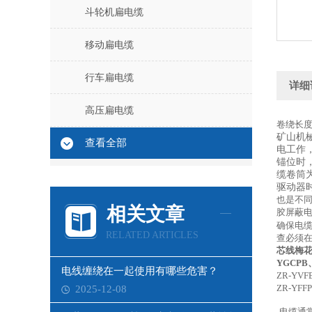
斗轮机扁电缆
移动扁电缆
行车扁电缆
详细
高压扁电缆
卷绕长
矿山机
查看全部
电工作
锚位时
缆卷筒
驱动器
也是不
相关文章
胶屏蔽电
确保电
RELATED ARTICLES
查必须
芯线梅花
YGCPB
电线缠绕在一起使用有哪些危害？
ZR-YVF
ZR-YFF
2025-12-08
电缆通