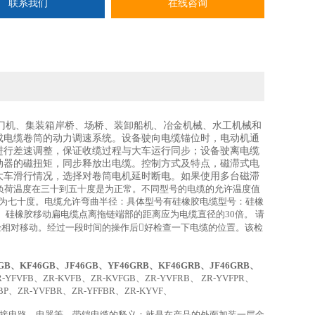
联系我们
在线咨询
门机、集装箱岸桥、场桥、装卸船机、冶金机械、水工机械和
成电缆卷筒的动力调速系统。设备驶向电缆锚位时，电动机通
进行差速调整，保证收缆过程与大车运行同步；设备驶离电缆
动器的磁扭矩，同步释放出电缆。控制方式及特点，磁滞式电
大车滑行情况，选择对卷筒电机延时断电。如果使用多台磁滞
负荷温度在三十到五十度是为正常。不同型号的电缆的允许温度值
仅为七十度。电缆允许弯曲半径：具体型号有硅橡胶电缆型号：硅橡
硅橡胶移动扁电缆点离拖链端部的距离应为电缆直径的30倍。 请
经相对移动。经过一段时间的操作后好检查一下电缆的位置。该检
B、KF46GB、JF46GB、YF46GRB、KF46GRB、JF46GRB、
-YFVFB、ZR-KVFB、ZR-KVFGB、ZR-YVFRB、 ZR-YVFPR、
FBP、ZR-YVFBR、ZR-YFFBR、ZR-KYVF、
接电路、电器等。带铠电缆的释义：就是在产品的外面加装一层金