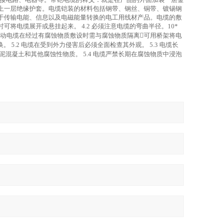
上一层绝缘护套。电缆铠装的材料包括钢带、钢丝、铜带、镀锡钢
于传输电能、信息以及电磁能量转换的电工用线材产品。电缆的敷
电缆展开或悬挂起来。 4.2 必须注意电缆的弯曲半径。10*
的移动电缆在经过有腐蚀物质敷设时需与腐蚀物质隔离可用桥架将电
。 5.2 电缆在受到外力侵害后必须全面检查其外观。 5.3 电缆长
混凝土和其他腐蚀性物质。 5.4 电缆严禁长期在腐蚀物质中浸泡