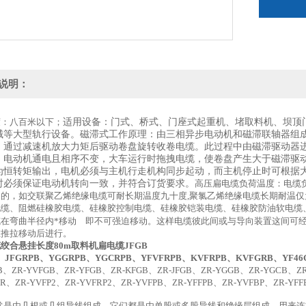
说明：
度：八百米以下；
适用设备：门式、桥式、门座式起重机、堵取料机、坝顶
械等大型轨行设备。磁滞式工作原理：由三相异步电动机和磁滞联轴器组
，通过减速机放大力矩后驱动卷盘旋转收卷电缆。此过程中由磁滞驱动器
，电动机通电且相序不变，大车运行时拖拽电缆，使卷盘产生大于磁滞驱
为恒转矩输出，电机必须与主机行走机构同步起动，而主机停止时可根据
时必须保证电动机转向一致，并符合订货要求。
高压扁电缆负荷温度：电缆
同的，如交联聚乙烯绝缘电缆可耐长期温度九十度,聚氯乙烯绝缘电缆长期耐温
缆、阻燃硅橡胶电缆、硅橡胶控制电缆、硅橡胶铠装电缆、硅橡胶防油软电缆、
缆在弯曲半径内*移动 即不可强迫移动。这样电缆彼此间或与导向装置这间可
在推拉移动后进行。
绞合悬挂长度80m取料机扁电缆JFGB
、JFGRPB、YGGRPB、YGCRPB、YFVFRPB、KVFRPB、KVFGRB、YF46G
B、ZR-YVFGB、ZR-YFGB、ZR-KFGB、ZR-JFGB、ZR-YGGB、ZR-YGCB、ZR
PR、ZR-YVFP2、ZR-YVFRP2、ZR-YVFPB、ZR-YFFPB、ZR-YVFBP、ZR-YF
常是由几根或几组导线组成。它们都是由单股或多股导线和绝缘层组成，用来连