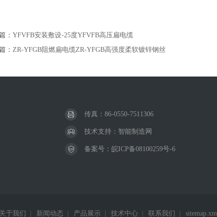
篇：
YFVFB安装敷设-25度YFVFB高压扁电缆
篇：
ZR-YFGB阻燃扁电缆ZR-YFGB高强度柔软镀锌钢丝
传真：86-0550-7511306
技术支持：
智能制造网
备案号：
皖ICP备08100259号-6
关于我们
|
新闻动态
|
产品展示
|
技术中心
|
联系我们
|
sitemap.xm