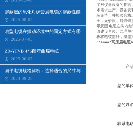
2025-12-08
了对仪器设备的损害
术需求生产。设备安
屏蔽层的氧化对橡套扁电缆的屏蔽性能和寿命有何影响？
装完毕，并检验合格
2025-08-02
全，无砂眼，对镀锌
示意图 电缆在沟内
扁型电缆在振动环境中的固定方式有哪些？
请建设单位、监理单
板将电缆盖好，覆盖
2025-07-05
5*4mm2高压扁电缆
ZR-YFVB 4*6耐弯曲扁电缆
2025-06-07
产
扁平电缆规格解析：选择适合的尺寸与材质
2024-09-28
您的单
您的姓
联系电