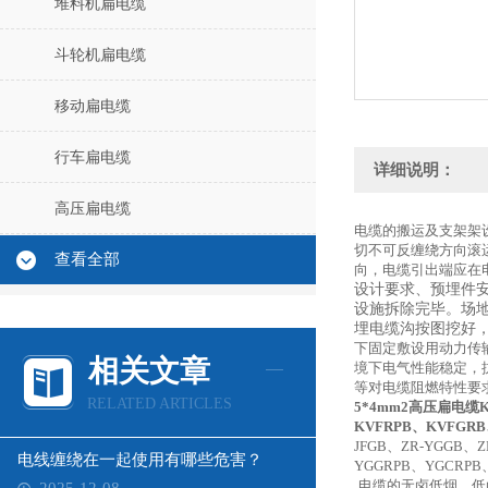
堆料机扁电缆
斗轮机扁电缆
移动扁电缆
行车扁电缆
详细说明：
高压扁电缆
电缆的搬运及支架架
切不可反缠绕方向滚
查看全部
向，电缆引出端应在
设计要求、预埋件
设施拆除完毕。场
埋电缆沟按图挖好
下固定敷设用动力传
相关文章
境下电气性能稳定，
等对电缆阻燃特性要
RELATED ARTICLES
5*4mm2高压扁电缆
KVFRPB、KVFGRB
JFGB、ZR-YGGB、Z
电线缠绕在一起使用有哪些危害？
YGGRPB、YGCRPB、
电缆的无卤低烟、低