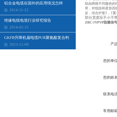
铝合金电缆在国外的应用情况怎样
组由两根不同颜色的
带，对线组和星形四
2014-11-22
反，综合护套
5．1
部分宽度应不小于
绝缘电线电缆行业研究报告
ZRC-JYPVP阻燃
2014-02-15
GKFB升降机扁电缆PUR聚氨酯复合料
产
2023-12-09
您的单
您的姓
联系电
常用邮