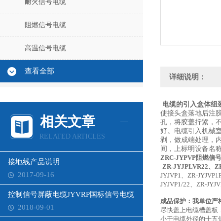
耐火信号电缆
阻燃信号电缆
高温信号电缆
查看全部
详细说明：
电缆的引入盒体组
使接头盒落地后注
相关文章
孔，将胶盖拧紧，
好。电缆引入机械
RELATED ARTICLES
剥，做成端处理，
间，上标明设备名
ZRC-JYPVP阻燃
接地线产品说明
ZR-JYJPLVR22、Z
2017-09-16
JYJVP1、ZR-JYJVP1
JYJVP1/22、ZR-JYJ
控制信号屏蔽电缆JYVRP国标信号电缆
成品保护：我单位严
2018-09-01
尽快盖上电缆槽盖板
小于电缆外径的十五