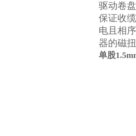
驱动卷
保证收
电且相
器的磁
单股1.5