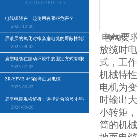
RELATED ARTICLES
电线缠绕在一起使用有哪些危害？
2025-12-08
电气要
详细说明：
屏蔽层的氧化对橡套扁电缆的屏蔽性能和寿命有何影响？
2025-08-02
放缆时
扁型电缆在振动环境中的固定方式有哪些？
式，工
2025-07-05
机械特
ZR-YFVB 4*6耐弯曲扁电缆
电机为
2025-06-07
时输出
扁平电缆规格解析：选择适合的尺寸与材质
2024-09-28
小转矩
筒的机