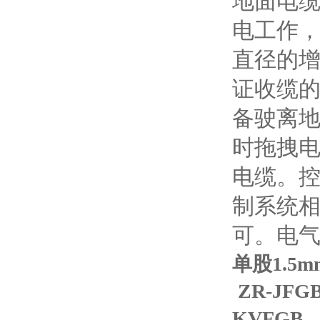
地面电
电工作
直径的
证收缆
备驶离
时拖拽
电缆。
制系统
可。电
单股1.5
ZR-JFG
KVFGB、