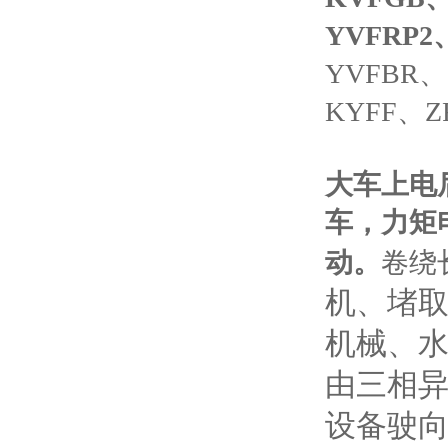
YVFRP2
YVFBR、
KYFF、Z
大车上电
车，力矩
动。
卷绕
机、堵
机械、
由三相
设备驶