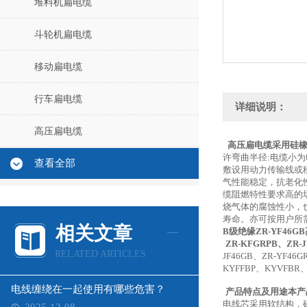
堆料机扁电缆
斗轮机扁电缆
移动扁电缆
行车扁电缆
详细说明：
高压扁电缆
高压扁电缆采用硅橡
许弯曲半径:电缆小
查看全部
敷设用动力传输线或
气性能稳定，抗老化
缆阻燃特性要求高的
烧气体的腐蚀性小，
寿命。亦可按用户所
相关文章
B级绝缘ZR-YF46G
ZR-KFGRPB、ZR-
RELATED ARTICLES
JF46GB、ZR-YF46
KYFFBP、KYVFBR、
电线缠绕在一起使用有哪些危害？
产品特点及用途本产
电线芯采用软结构，