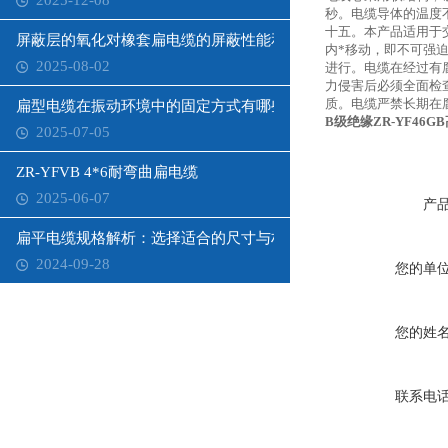
2025-12-08
秒。电缆导体的温度
十五。本产品适用于
屏蔽层的氧化对橡套扁电缆的屏蔽性能和寿命有何影响？
内*移动，即不可强
2025-08-02
进行。电缆在经过有
力侵害后必须全面检
质。电缆严禁长期在
扁型电缆在振动环境中的固定方式有哪些？
B级绝缘ZR-YF46G
2025-07-05
ZR-YFVB 4*6耐弯曲扁电缆
2025-06-07
产
扁平电缆规格解析：选择适合的尺寸与材质
2024-09-28
您的单
您的姓
联系电