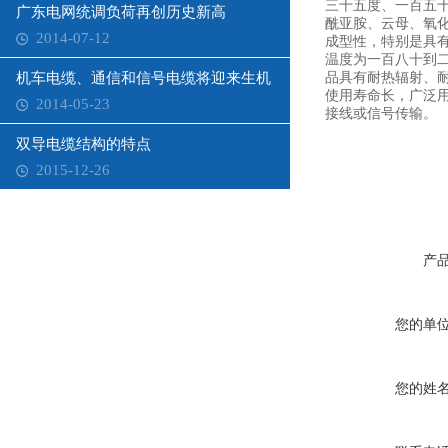
三十五度、一百五
广东电网统调负荷再创历史新高
酰亚胺、云母、氧
2014-07-12
成型性，特别是具
温度为一百八十到二
机车电缆、通信和信号电缆将迎来生机
品具有耐热辐射、
使用寿命长，广泛用
2014-05-23
接线或信号传输。
双导电缆结构的特点
2015-12-26
产
您的单
您的姓