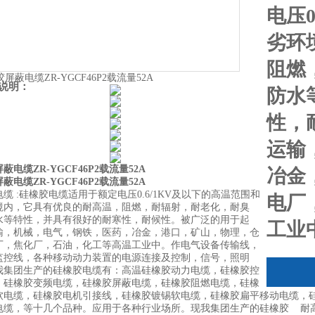
电压0
劣环
阻燃
说明：
防水
性，
运输
蔽电缆ZR-YGCF46P2载流量52A
冶金
蔽电缆ZR-YGCF46P2载流量52A
缆 :硅橡胶电缆适用于额定电压0.6/1KV及以下的高温范围和
电厂
境内，它具有优良的耐高温，阻燃，耐辐射，耐老化，耐臭
水等特性，并具有很好的耐寒性，耐候性。被广泛的用于起
工业
输，机械，电气，钢铁，医药，冶金，港口，矿山，物理，仓
厂，焦化厂，石油，化工等高温工业中。作电气设备传输线，
监控线，各种移动动力装置的电源连接及控制，信号，照明
我集团生产的硅橡胶电缆有：高温硅橡胶动力电缆，硅橡胶控
，硅橡胶变频电缆，硅橡胶屏蔽电缆，硅橡胶阻燃电缆，硅橡
软电缆，硅橡胶电机引接线，硅橡胶镀锡软电缆，硅橡胶扁平移动电缆，
电缆，等十几个品种。应用于各种行业场所。现我集团生产的硅橡胶 耐