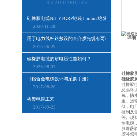
RELATED ARTICLES
硅橡胶电缆NH-YFGRP铠装1.5mm2绝缘f46
2020-11-28
详细
用于电力线杆路敷设的全介质光缆有两种结构
2013-06-29
硅橡胶电缆的耐电压性能如何？
2026-08-03
硅橡胶屏
《铝合金电缆设计与采购手册》
硅橡胶屏
硅橡胶电
2017-08-26
恶劣环
氧，防
桥架电缆工艺
重，运
储，电
2017-09-23
控制及
等。现
制电缆
胶屏蔽
胶补偿