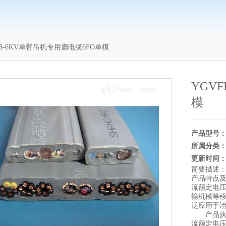
PB-6KV单臂吊机专用扁电缆6FO单模
YGV
模
产品型号
所属分类
更新时间
简要描述
产品特点及
流额定电压
输机械等
泛应用于
产品执行标
流额定电压