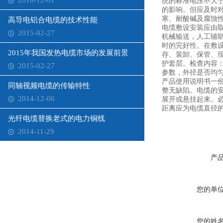
2018-12-01
统的标准电压不大
的影响。但应及时
寒、耐酸碱及腐蚀
高导电铝合电缆的技术性能
电缆敷设安装应由
2015-02-27
机械输送，人工辅
时的完好性。在敷
2015年我国发热电缆市场的发展前景
存、装卸、保管、
护套层。检查内容
2015-02-27
参数，外径是否均
产品使用说明书一
同轴视频电缆的传输特性
整无缺陷。电缆的
2014-12-06
展开或悬挂起来。
距离应为电缆直径
光纤电缆替换老式的电力铜线
2014-11-29
产
您的单
您的姓