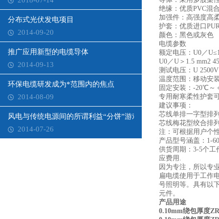
2018-07-14
绝缘：优质PVC
加强件：高强度高
分布式光伏发电项目
护套：优质进口PU
2014-09-20
颜色：黑色或灰色
电缆参数
推广应用新型的电缆导体
额定电压：U0／U≤1.5
U0／U＞1.5 mm2 45
2014-09-13
测试电压：U 2500V
温度范围：移动安装：
环保电缆研发成为*范围内的焦点
固定安装：-20℃～
2014-08-09
专用耐寒柔性护套可
建议事项：
芯线单排一字型排列
风电与传统电源间的所谓利益“分饼”游戏
芯线梅花型绞合排列
2014-07-26
注：可根据用户个
产品型号涵盖：1-6
供货周期：3-5个
应费用.
因为专注，所以专
扁电缆使用于工作电
号照明等。具有以
元件。
产品用途
0.10mm绕包厚度Z