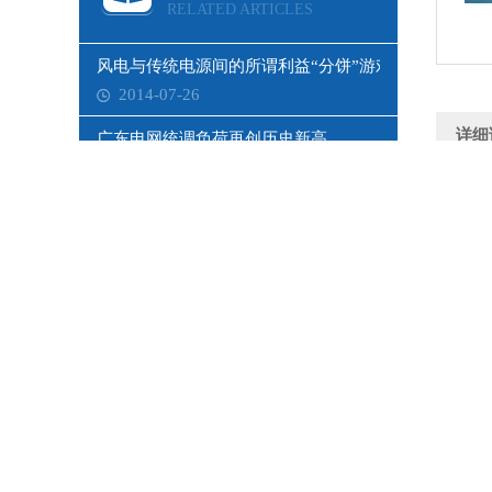
RELATED ARTICLES
风电与传统电源间的所谓利益“分饼”游戏
2014-07-26
详细
广东电网统调负荷再创历史新高
2014-07-12
PVC护套2.8mm外径扁平卷筒电缆SLJTJP-EURBP
2023-10-07
电力电缆附件电性能Z薄弱的环节
2015-10-31
科普储能之抽水蓄能知识点
2018-03-03