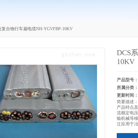
统复合物行车扁电缆NH-YGVFBP-10KV
DCS
10KV
产品型号
所属分类
更新时间
简要描述
产品特点及
流额定电压
输机械等
泛应用于