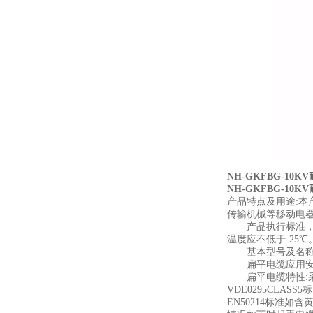
NH-GKFBG-10K
NH-GKFBG-10K
产品特点及用途:本
传输机械等移动电
产品执行标准，阻燃性
温度应不低于-25℃
基本型号及名称备
扁平电缆应用安装
扁平电缆特性:采
VDE0295CLA
EN50214标准如