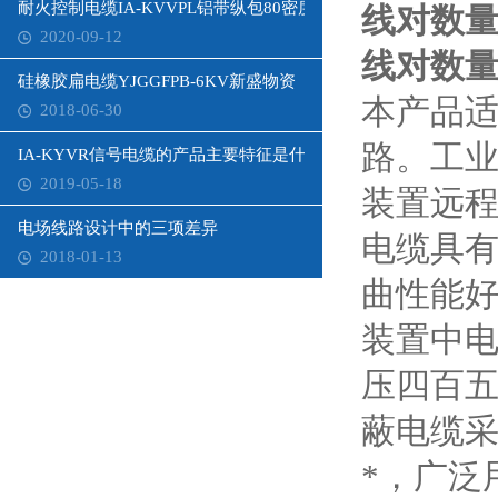
耐火控制电缆IA-KVVPL铝带纵包80密度
线对数量1
2020-09-12
线对数量1
硅橡胶扁电缆YJGGFPB-6KV新盛物资
本产品
2018-06-30
路。工
IA-KYVR信号电缆的产品主要特征是什么
2019-05-18
装置远
电场线路设计中的三项差异
电缆具
2018-01-13
曲性能
装置中
压四百
蔽电缆
*，广泛