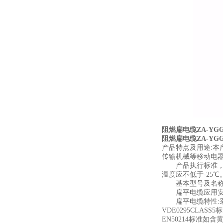
阻燃扁电缆ZA-YG
阻燃扁电缆ZA-YG
产品特点及用途:本
传输机械等移动电
产品执行标准，阻燃性
温度应不低于-25℃
基本型号及名称备
扁平电缆应用安装
扁平电缆特性:采
VDE0295CLA
EN50214标准如