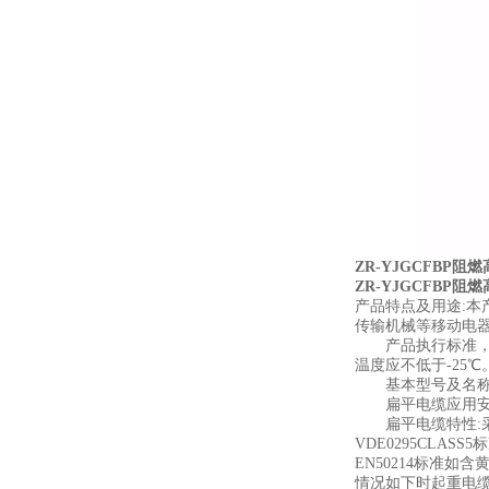
ZR-YJGCFBP阻燃
ZR-YJGCFBP阻燃
产品特点及用途:本
传输机械等移动电
产品执行标准，阻燃性
温度应不低于-25℃
基本型号及名称备
扁平电缆应用安装
扁平电缆特性:采
VDE0295CLA
EN50214标准如
情况如下时起重电