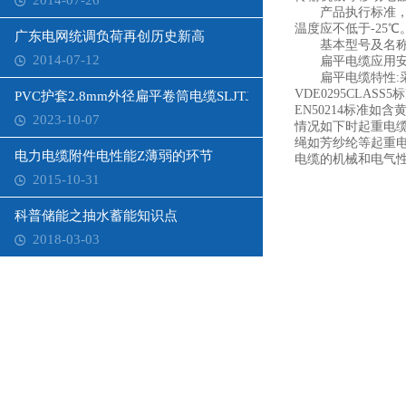
2014-07-26
产品执行标准，阻燃性
温度应不低于-25℃
广东电网统调负荷再创历史新高
基本型号及名称备
2014-07-12
扁平电缆应用安装
扁平电缆特性:采
VDE0295CLA
PVC护套2.8mm外径扁平卷筒电缆SLJTJP-EURBP
EN50214标准如
2023-10-07
情况如下时起重电
绳如芳纱纶等起重
电力电缆附件电性能Z薄弱的环节
电缆的机械和电气
2015-10-31
科普储能之抽水蓄能知识点
2018-03-03