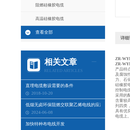
阻燃硅橡胶电缆
高温硅橡胶电缆
查看全部
详细
ZR-W
相关文章
ZR-W
产品特
RELATED ARTICLES
及腐蚀
力、石
硅橡胶
直埋电缆敷设需要的条件
控制电
2018-10-20
采用的
含量较
低烟无卤环保阻燃交联聚乙烯电线的应用
列四类
具有优
2024-06-08
电缆上
加快特种布电线开发