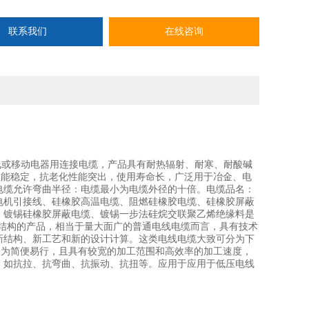
联系我们
在线咨询
输线或移动电器用连接电缆，产品具有耐热辐射、耐寒、耐酸碱
性能稳定，抗老化性能突出，使用寿命长，广泛用于冶金、电
电缆允许弯曲半径：电缆最小为电缆外径的十倍。电缆品名：
电机引接线、硅橡胶高温电缆、阻燃硅橡胶电缆、硅橡胶屏蔽
、镀锡硅橡胶屏蔽电缆、镀锡一步法硅烷交联聚乙烯绝缘料是
结构的产品，相当于量大面广的普通电线电缆而言，具有技术
新结构、新工艺和新的设计计算。这类电线电缆大致可分为下
更为简便易行，且具有较宽的加工范围和高效率的加工速度，
，如抗拉、抗弯曲、抗振动、抗扭等。应用于应用于低压电线