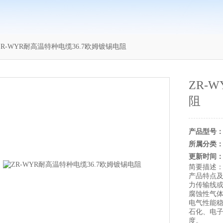
ZR-WYR耐高温特种电缆36.7欧姆镀锡电阻
ZR-
阻
产品型号
所属分类
更新时间
简要描述
产品特点及
力传输线
腐蚀性气体
电气性能
石化、电
度。