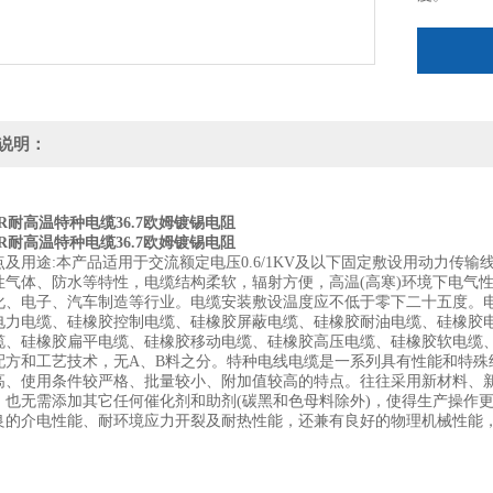
说明：
YR耐高温特种电缆36.7欧姆镀锡电阻
YR耐高温特种电缆36.7欧姆镀锡电阻
点及用途:本产品适用于交流额定电压0.6/1KV及以下固定敷设用动力传
性气体、防水等特性，电缆结构柔软，辐射方便，高温(高寒)环境下电气
化、电子、汽车制造等行业。电缆安装敷设温度应不低于零下二十五度。
电力电缆、硅橡胶控制电缆、硅橡胶屏蔽电缆、硅橡胶耐油电缆、硅橡胶
缆、硅橡胶扁平电缆、硅橡胶移动电缆、硅橡胶高压电缆、硅橡胶软电缆
配方和工艺技术，无A、B料之分。特种电线电缆是一系列具有性能和特殊
高、使用条件较严格、批量较小、附加值较高的特点。往往采用新材料、
，也无需添加其它任何催化剂和助剂(碳黑和色母料除外)，使得生产操作
良的介电性能、耐环境应力开裂及耐热性能，还兼有良好的物理机械性能
。