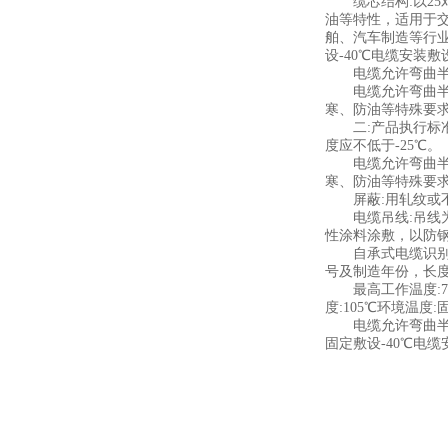
缆芯结构:以25
油等特性，适用于交
舶、汽车制造等行业
设-40℃电缆安装敷
电缆允许弯曲半径:
电缆允许弯曲半径:
寒、防油等特殊要
二:产品执行标准阻燃
度应不低于-25℃。
电缆允许弯曲半径:
寒、防油等特殊要
屏蔽:用轧纹或不
电缆吊线:吊线为7股
性涂料涂敷，以防
自承式电缆识别和
号及制造年份，长度
最高工作温度:70
度:105℃环境温度
电缆允许弯曲半径:
固定敷设-40℃电缆