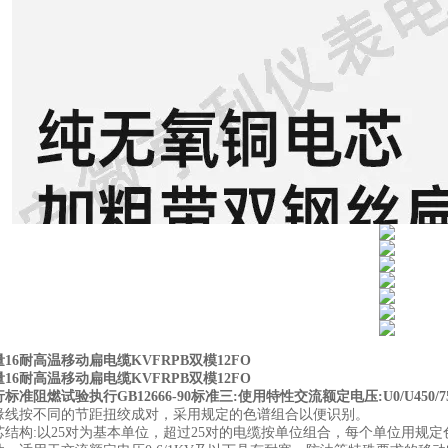
16耐高温移动扁电缆KVFRPB双模12FO
16耐高温移动扁电缆KVFRPB双模12FO
标准阻燃试验执行GB12666-90标准三:使用特性交流额定电压:U0/U4
缘线按不同的节距扭绞成对，采用规定的色谱组合以便识别。
构:以25对为基本单位，超过25对的电缆按单位组合，每个单位用规定