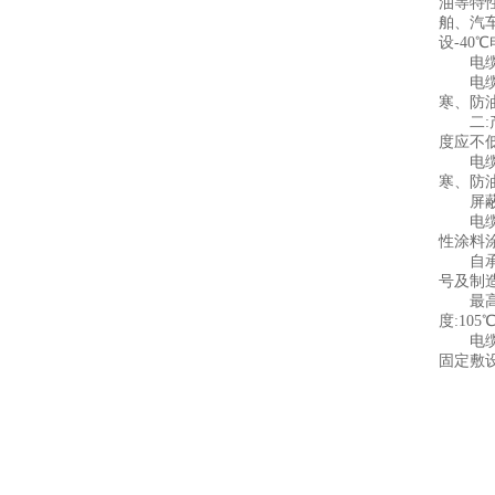
油等特
舶、汽车
设-40
电缆允许
电缆允
寒、防
二:产品
度应不低
电缆允
寒、防
屏蔽:
电缆吊线
性涂料
自承式
号及制
最高工作
度:10
电缆允许
固定敷设