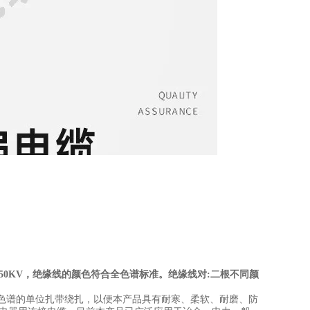
50/750KV，绝缘线的颜色符合全色谱标准。绝缘线对:二根不同颜
色谱的单位扎带绕扎，以便本产品具有耐寒、柔软、耐磨、防