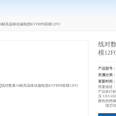
6耐高温移动扁电缆KVFRPB双模12FO
线对数
模12F
产品型号
所属分类
更新时间
简要描述
产品执行标
压:U0/U
颜色的绝
缆芯结构: