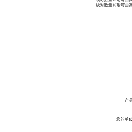
线对数量16耐弯曲高
产
您的单