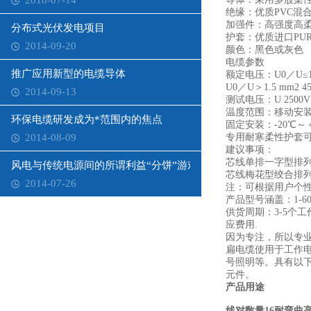
2018-07-14
绝缘：优质PVC
加强件：高强度高
分布式光伏发电项目
护套：优质进口PU
2014-09-20
颜色：黑色或灰色
电缆参数
推广应用新型的电缆导体
额定电压：U0／U≤1.5
U0／U＞1.5 mm2 45
2014-09-13
测试电压：U 2500V
温度范围：移动安装：
环保电缆研发成为*范围内的焦点
固定安装：-20℃～
2014-08-09
专用耐寒柔性护套可
建议事项：
芯线单排一字型排列
风电与传统电源间的所谓利益“分饼”游戏
芯线梅花型绞合排列
2014-07-26
注：可根据用户个
产品型号涵盖：1-6
供货周期：3-5个
应费用.
因为专注，所以专
扁电缆使用于工作电
号照明等。具有以
元件。
产品用途
线对数量16耐弯曲高