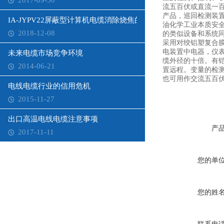
2017-09-30
流五百伏或直流一
产品，巡回检测装
IA-JYPV22屏蔽型计算机电缆消除烧焦的方法是什么
油化学工业本质安全
2018-12-08
的类似设备和系统
采用对绞铝塑复合
电装置中电器，仪
未来电缆市场竞争环境
缆外径的十倍。有
2014-06-21
置远程。变量的检
也可用作交流五百
电线电缆行业的信用危机
2015-11-27
出口高温电线电缆注意事项
产
2017-11-11
您的单
您的姓