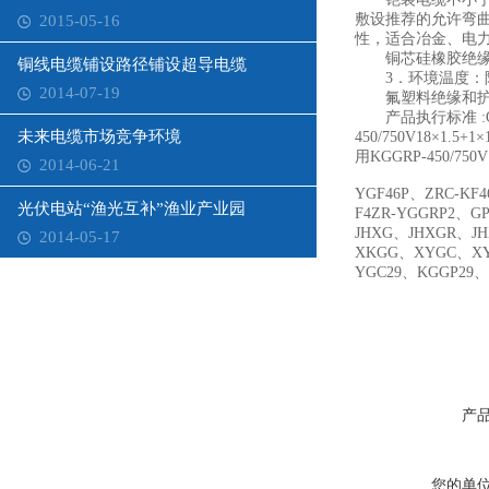
敷设推荐的允许弯
2015-05-16
性，适合冶金、电
铜芯硅橡胶绝缘硅
铜线电缆铺设路径铺设超导电缆
3．环境温度：阻燃
2014-07-19
氟塑料绝缘和护套：
产品执行标准 :Q/T
未来电缆市场竞争环境
450/750V18×1
用KGGRP-450/750
2014-06-21
YGF46P、ZRC-KF
光伏电站“渔光互补”渔业产业园
F4ZR-YGGRP2、G
JHXG、JHXGR、JH
2014-05-17
XKGG、XYGC、XY
YGC29、KGGP29、
产
您的单