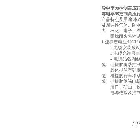
导电率98控制高压行
导电率98控制高压行
产品特点及用途:本
及腐蚀性气体、防
力、石化、电子、
阻燃耐火特性试验执行
1.流额定电压:U0/U
2.电缆安装敷设温
3.电缆允许弯曲半
4.电缆品名:硅
缆、硅橡胶屏蔽控
具体型号有硅橡胶
缆、硅橡胶行车移
缆、硅橡胶绝缘电
港口、矿山、物流、
电源连接及控制
产