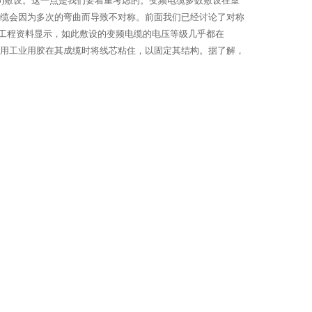
b)敷设。这一点是我们要着重考虑的。变频电缆多数敷设在室
电缆会因为多次的弯曲而导致不对称。前面我们已经讨论了对称
工程资料显示，如此敷设的变频电缆的电压等级几乎都在
以采用工业用胶在其成缆时将线芯粘住，以固定其结构。据了解，