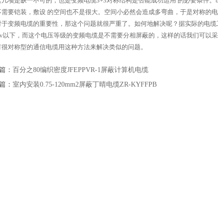
这几项是缺一不可的，也是变频电缆3+3对称结构是否能成功运用 的必要条件。
不需要铠装，敷设 的空间也不是很大。空间小必然会造成多弯曲，于是对称的
对于变频电缆的重要性，那这个问题就很严重了。如何地解决呢？据实际的电缆
8/3kv以下，而这个电压等级的变频电缆是不需要分相屏蔽的，这样的话我们可
有很对称型的通信电缆用这种方法来解决类似的问题。
篇：
百分之80编织密度JFEPPVR-1屏蔽计算机电缆
篇：
室内安装0.75-120mm2屏蔽丁晴电缆ZR-KYFFPB