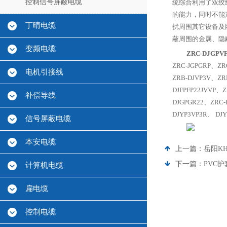
控制信号屏蔽电缆
统综合利用了双绞
的能力，同时不能
丁晴电缆
扰周围其它设备及
蔽周围的金属、隐
变频电缆
ZRC-DJGPV
ZRC-JGPGRP、ZR
电机引接线
ZRB-DJVP3V、ZR
DJFPFP22JVVP、Z
补偿导线
DJGPGR22、ZRC-
DJYP3VP3R、 DJ
信号屏蔽电缆
本安电缆
上一篇：
岳阳K
下一篇：
PVC护
计算机电缆
扁电缆
控制电缆