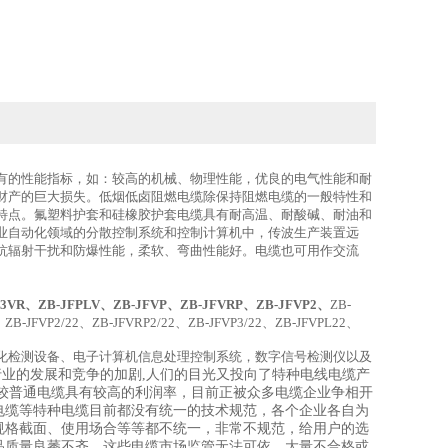
有的性能指标，如：较高的机械、物理性能，优良的电气性能和耐
财产的巨大损失。低烟低卤阻燃电缆除保持阻燃电缆的一般特性和
特点。氟塑料护套和硅橡胶护套电缆具有耐高温、耐酸碱、耐油和
业自动化领域的分散控制系统和控制计算机中，传波生产装置远
抗辐射干扰和防爆性能，柔软、弯曲性能好。电缆也可用作交流
FP3VR、ZB-JFPLV、ZB-JFVP、ZB-JFVRP、ZB-JFVP2、
ZB-
ZB-JFVP2/22、ZB-JFVRP2/22、ZB-JFVP3/22、ZB-JFVPL22、
化检测设备、电子计算机信息处理控制系统，数字信号检测仪以及
业的发展和竞争的加剧,人们的目光又投向了特种电线电缆产
较普通电缆具有较高的利润率，目前正被众多电缆企业争相开
电缆等特种电缆目前都没有统一的技术规范，各个企业各自为
规格截面、使用场合等等都不统一，非常不规范，给用户的选
品质量良莠不齐，这些电缆市场监管无法可依，大量不合格或