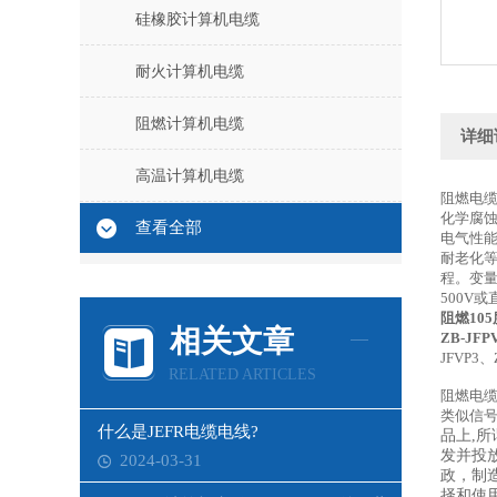
硅橡胶计算机电缆
耐火计算机电缆
阻燃计算机电缆
详细
高温计算机电缆
阻燃电
化学腐
查看全部
电气性
耐老化
程。变
500V
阻燃10
相关文章
ZB-JFP
JFVP3、
RELATED ARTICLES
阻燃电
类似信
什么是JEFR电缆电线?
品上,
发并投
2024-03-31
政，制
择和使