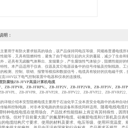
说明：
缆主要用于有防火要求较高的场合，该产品保持同电压等级、同规格普通电缆所
蚀性能等，又具有阻燃特性，避免了由于电缆引起的火灾的蔓延，减少了生命和
能外，还具有无卤酸气体释出、发烟量少，产生腐蚀性气体较少，阻燃性能好的
等特性。本产品适用于仪表、仪器及其它电器设备中的信号传输及控制线路。工
量的检测、控制、联销、报警等模拟和数据信号，电缆具有较好的抗电磁干扰，
或直流100V以下电气控制装置中电器和仪表的连接线。
5度防腐蚀ZB-JFVP高温计算机电缆
V、ZB-JFPVR、ZB-JFRPV..、ZB-JFP2V、ZB-JFP2VR、ZB-JFP3V、ZB-J
ZB-JFVPL、ZB-JFVPR、ZB-JFVP2R、ZB-JFPV22、ZB-JFVP22、ZB-JFVRP22、
缆的详细介绍本安型阻燃电缆主要用于石油化学工业本质安全电路中的各种自动
号传输和控制电路，对非本安电路的类似设备和系统同样适用。
随着电线电缆行
所谓特种电线电缆在使用场合、产品技术性能指标上肯定有其特殊性，因而
放市场。但对于目前量大面广的氟塑料电缆、硅橡胶电缆和计算机及仪表
造的电缆结构尺寸要求、使用的材料及要求、电压等级、使用环境温度、
用带来很大的麻烦，并且由于没有国家和行业标准，产品要求不规范，产