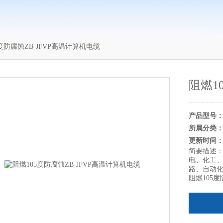
05度防腐蚀ZB-JFVP高温计算机电缆
阻燃1
产品型号
所属分类
更新时间
简要描述
电、化工
路、自动
阻燃105度