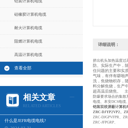
铠装计算机电缆
硅橡胶计算机电缆
耐火计算机电缆
阻燃计算机电缆
详细说明：
高温计算机电缆
挤出机头加热温度过
防。实际生产中，
查看全部
住问题的主要和实
气味，有伴有噼啪
洗，焦烧物积存，
料分解焦烧，生产
超高温后烧焦。
主
相关文章
防爆要求场合的集散
电缆、本安DCS电
RELATED ARTICLES
铠装双绞屏蔽计算机电缆i
ZRC-DJYP2VP2、Z
ZRC-DJGPVFPR、ZR
什么是JEFR电缆电线?
ZRC-JFPGRP、