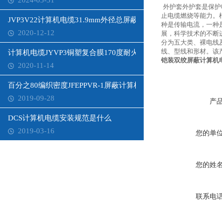
2024-03-31
外护套外护套是保护
止电缆燃烧等能力。
JVP3V22计算机电缆31.9mm外径总屏蔽
种是传输电流，一种
2020-12-12
展，科学技术的不断
分为五大类、裸电线
线、型线和形材。该
计算机电缆JYVP3铜塑复合膜170度耐火
铠装双绞屏蔽计算机电缆i
2020-11-14
百分之80编织密度JFEPPVR-1屏蔽计算机电缆
2019-09-28
产
DCS计算机电缆安装规范是什么
2019-03-16
您的单
您的姓
联系电