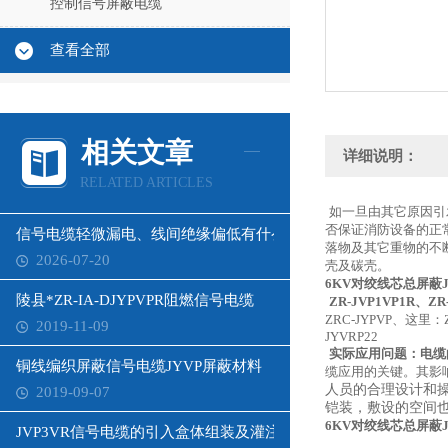
控制信号屏蔽电缆
查看全部
相关文章
详细说明：
RELATED ARTICLES
如一旦由其它原因引
否保证消防设备的正
信号电缆轻微漏电、线间绝缘偏低有什么影响？
落物及其它重物的不
2026-07-20
壳及碳壳。
6KV对绞线芯总屏蔽J
陵县*ZR-IA-DJYPVPR阻燃信号电缆
ZR-JVP1VP1R、ZR
ZRC-JYPVP、这里：ZR
2019-11-09
JYVRP22
实际应用问题：电缆
铜线编织屏蔽信号电缆JYVP屏蔽材料
缆应用的关键。其影
人员的合理设计和
2019-09-07
铠装，敷设的空间
6KV对绞线芯总屏蔽J
JVP3VR信号电缆的引入盒体组装及灌注密封胶和膨胀胶