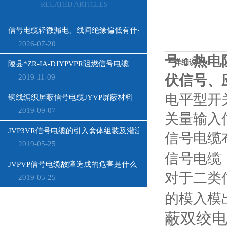
RELATED ARTICLES
信号电缆轻微漏电、线间绝缘偏低有什么影响？
2026-07-20
号：热电
详细说明：
陵县*ZR-IA-DJYPVPR阻燃信号电缆
伏信号、
2019-11-09
电平型开
铜线编织屏蔽信号电缆JYVP屏蔽材料
2019-09-07
关量输入
JVP3VR信号电缆的引入盒体组装及灌注密封胶和膨胀胶
信号电缆
2019-05-25
信号电缆
JVPVP信号电缆故障造成的危害是什么
对于二类
2019-05-25
的模入模
蔽双绞