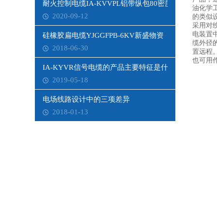
耐火控制电缆IA-KVVPL铝带纵包80密度
油化学
2020-09-12
的类似
采用对
电装置
硅橡胶扁电缆YJGGFPB-6KV新盛物资
缆外径
2018-06-30
置远程
也可用
IA-KYVR信号电缆的产品主要特征是什么
2019-05-18
电场线路设计中的三项差异
2018-01-13