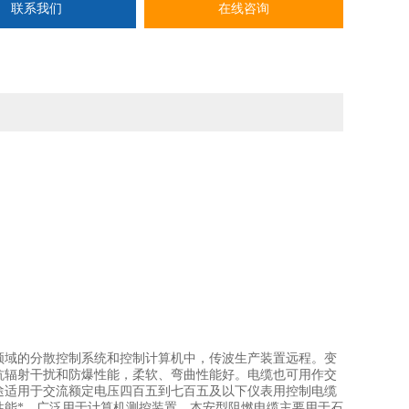
联系我们
在线咨询
领域的分散控制系统和控制计算机中，传波生产装置远程。变
抗辐射干扰和防爆性能，柔软、弯曲性能好。电缆也可用作交
途适用于交流额定电压四百五到七百五及以下仪表用控制电缆
性能*，广泛用于计算机测控装置。本安型阻燃电缆主要用于石