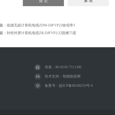
篇：
低烟无卤计算机电缆ZDW-DJFVP22收缩率3
篇：
対绞对屏计算机电缆ZR-DJFVP2/22阻燃75度
传真：86-0550-7511306
技术支持：
智能制造网
备案号：
皖ICP备08100259号-6