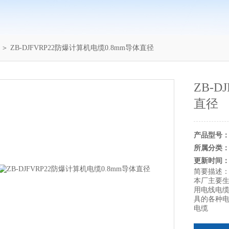
＞ ZB-DJFVRP22防爆计算机电缆0.8mm导体直径
ZB-
直径
产品型号
所属分类
更新时间
简要描述
本厂主要
用电线电缆
具的各种
电缆