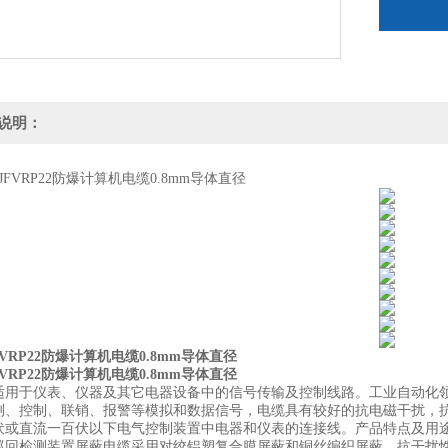
说明：
JFVRP22防爆计算机电缆0.8mm导体直径
JFVRP22防爆计算机电缆0.8mm导体直径
适用于仪表、仪器及其它电器设备中的信号传输及控制线路。工业自动化
测、控制、联销、报警等模拟和数据信号，电缆具有较好的抗电磁干扰，
伏或直流一百伏以下电气控制装置中电器和仪表的连接线。产品特点及用
巡回检测装置屏蔽电缆采用对绞铝塑复合膜屏蔽和铜丝编织屏蔽，抗干扰