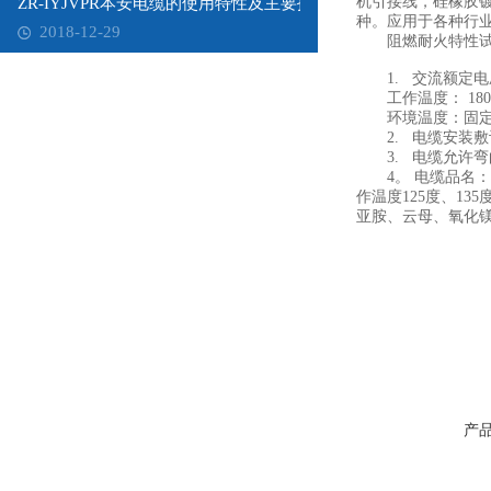
机引接线，硅橡胶
ZR-IYJVPR本安电缆的使用特性及主要技术性能
种。应用于各种行
2018-12-29
阻燃耐火特性试验执行
1. 交流额定电压：U
工作温度： 180
环境温度：固定敷
2. 电缆安装敷设
3. 电缆允许弯
4。 电缆品名：
作温度125度、13
亚胺、云母、氧化
产