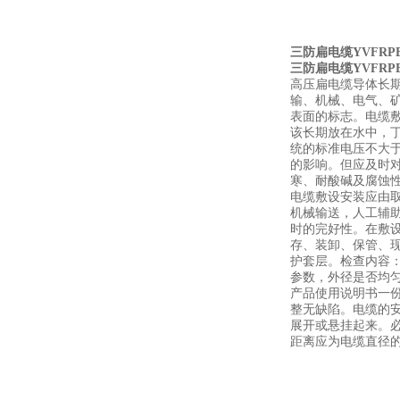
三防扁电缆YVFRPB
三防扁电缆YVFRPB
高压扁电缆导体长
输、机械、电气、
表面的标志。电缆
该长期放在水中，
统的标准电压不大
的影响。但应及时
寒、耐酸碱及腐蚀
电缆敷设安装应由
机械输送，人工辅
时的完好性。在敷
存、装卸、保管、
护套层。检查内容
参数，外径是否均
产品使用说明书一
整无缺陷。电缆的
展开或悬挂起来。
距离应为电缆直径