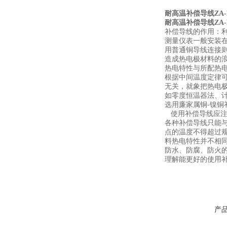
耐高温补偿导线ZA-BC
耐高温补偿导线ZA-BC
补偿导线的作用：
测量仪表一般安装
用普通铜导线连接
造成热电极材料的
热电特性与所配热
根据中间温度定律可
无关，就象把热电
如零度恒温器法、计
选用廉家属铜-镍铜
使用补偿导线应注
各种补偿导线只能
点的温度不得超过
料热电特性并不相
防水、防腐、防火
理解能更好的使用
产