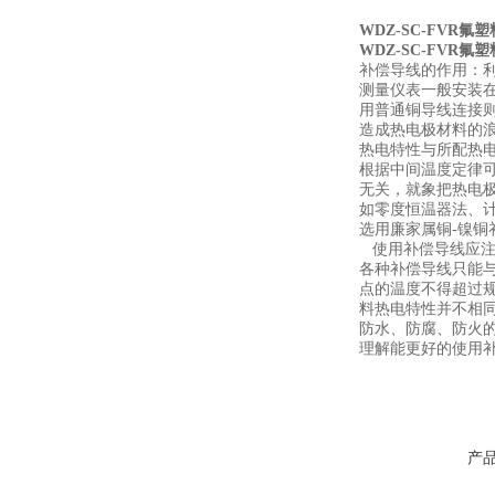
WDZ-SC-FVR
WDZ-SC-FVR
补偿导线的作用：
测量仪表一般安装
用普通铜导线连接
造成热电极材料的
热电特性与所配热
根据中间温度定律可
无关，就象把热电
如零度恒温器法、计
选用廉家属铜-镍铜
使用补偿导线应注
各种补偿导线只能
点的温度不得超过
料热电特性并不相
防水、防腐、防火
理解能更好的使用
产