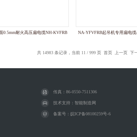
问题？
0.5mm耐火高压扁电缆NH-KVFRB
NA-YFVFRB起吊机专用扁电缆4
共 14983 条记录，当前 11 / 999 页
首页
上一页
下
传真：86-0550-7511306
技术支持：
智能制造网
备案号：
皖ICP备08100259号-6