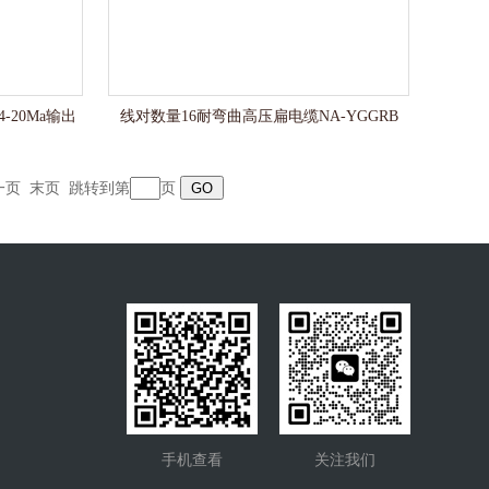
-20Ma输出
线对数量16耐弯曲高压扁电缆NA-YGGRB
一页
末页
跳转到第
页
手机查看
关注我们