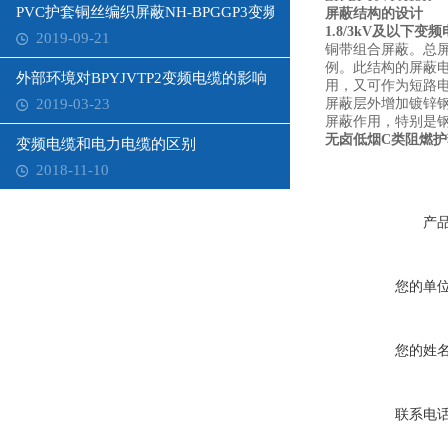
PVC护套铜丝编织屏蔽NH-BPGGP3变频电缆
屏蔽结构的设计
1.8/3kV及以下
2019-09-21
铜带组合屏蔽。总
例。此结构的屏蔽
外部环境对BPYJVTP2变频电缆的影响
用，又可作为短路电
2019-03-23
屏蔽层外增加镀锌
屏蔽作用，特别是
无卤低烟C类阻燃护套
变频电缆和电力电缆的区别
2018-11-10
产
您的单
您的姓
联系电