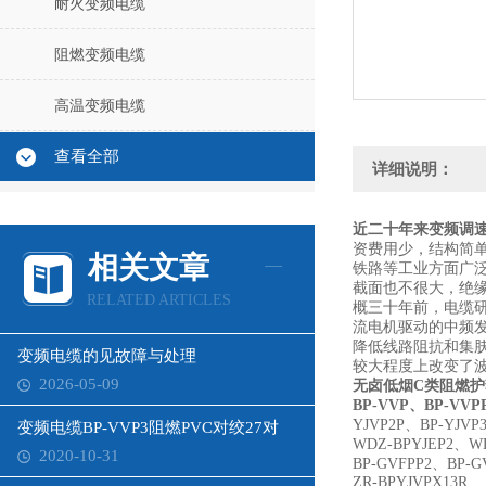
耐火变频电缆
阻燃变频电缆
高温变频电缆
查看全部
详细说明：
近二十年来变频调速
资费用少，结构简
相关文章
铁路等工业方面广
截面也不很大，绝缘
RELATED ARTICLES
概三十年前，电缆研
流电机驱动的中频
降低线路阻抗和集
变频电缆的见故障与处理
较大程度上改变了
2026-05-09
无卤低烟C类阻燃护套
BP-VVP、BP-VVP
YJVP2P、BP-YJVP
变频电缆BP-VVP3阻燃PVC对绞27对
WDZ-BPYJEP2、WD
2020-10-31
BP-GVFPP2、BP-G
ZR-BPYJVPX13R