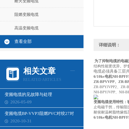
耐火变频电缆
阻燃变频电缆
高温变频电缆
查看全部
详细说明：
为了抑制电缆的电磁
结构性能更优异。护
相关文章
电缆必须具备三层
6/10kv电机NH-BP
RELATED ARTICLES
ZR-BPVVPP、ZR-B
ZR-BPYJVPP2、ZR-
NH-BPYJVPP、NH-B
变频电缆的见故障与处理
2026-05-09
变频电缆使用特性：
止电磁干扰，传输阻
耐侯耐温树脂绝缘线
变频电缆BP-VVP3阻燃PVC对绞27对
6/10kv电机NH-BP
2020-10-31