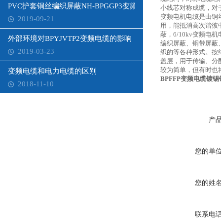
PVC护套铜丝编织屏蔽NH-BPGGP3变频电缆
小线芯对称成缆，对于
变频电机电缆是由铜
2019-09-21
用，能抵消高次谐彼
蔽，6/10kv变
外部环境对BPYJVTP2变频电缆的影响
编织屏蔽、铜带屏蔽
2019-03-23
织的等各种形式。按
盖层，用于传输、分
较为简单，但有时也
变频电缆和电力电缆的区别
BPFFP变频电缆镀
2018-11-10
产
您的单
您的姓
联系电