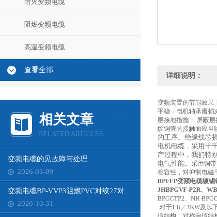
耐火变频电缆
阻燃变频电缆
高温变频电缆
查看全部
详细说明：
变频装置的节能效果
平稳，电机轴承磨损
相关文章
层接地措施： 屏蔽
纹铜管的接触面应当
RELATED ARTICLES
的工序。绝缘线芯
电机电缆，采用十
产过程中，我们特
变频电缆的见故障与处理
电气性能。
采用铜带
2026-05-09
相容性，对抑制电磁
BPFFP变频电缆镀
JHBPGVF-P2R、WB
变频电缆BP-VVP3阻燃PVC对绞27对
BPGGTP2、NH-BPG
2020-10-31
对于1.8／3KW
缆结构，对称电缆结